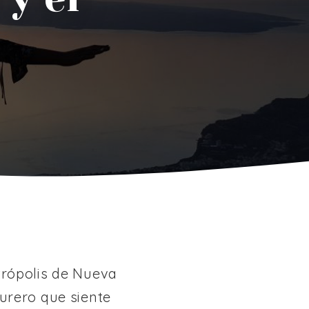
trópolis de Nueva
urero que siente