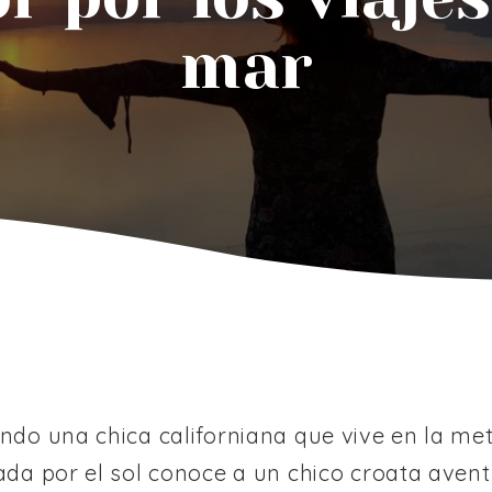
mar
do una chica californiana que vive en la me
ada por el sol conoce a un chico croata avent