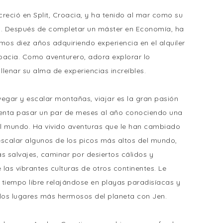
reció en Split, Croacia, y ha tenido al mar como su
o. Después de completar un máster en Economía, ha
mos diez años adquiriendo experiencia en el alquiler
oacia. Como aventurero, adora explorar lo
lenar su alma de experiencias increíbles.
gar y escalar montañas, viajar es la gran pasión
tenta pasar un par de meses al año conociendo una
l mundo. Ha vivido aventuras que le han cambiado
escalar algunos de los picos más altos del mundo,
s salvajes, caminar por desiertos cálidos y
las vibrantes culturas de otros continentes. Le
 tiempo libre relajándose en playas paradisíacas y
os lugares más hermosos del planeta con Jen.