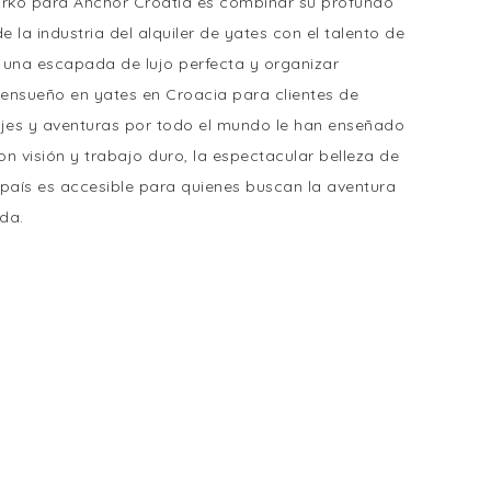
arko para Anchor Croatia es combinar su profundo
 la industria del alquiler de yates con el talento de
 una escapada de lujo perfecta y organizar
ensueño en yates en Croacia para clientes de
viajes y aventuras por todo el mundo le han enseñado
n visión y trabajo duro, la espectacular belleza de
 país es accesible para quienes buscan la aventura
ida.