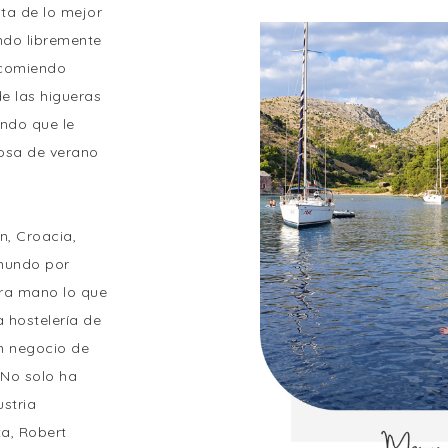
ta de lo mejor
ndo libremente
 comiendo
de las higueras
undo que le
osa de verano
n, Croacia,
 mundo por
era mano lo que
 hostelería de
un negocio de
 No solo ha
ustria
a, Robert