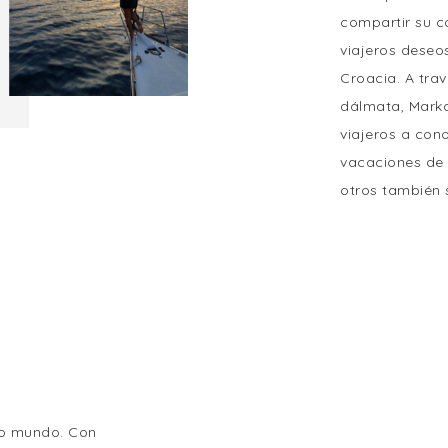
compartir su c
viajeros deseo
Croacia. A tra
dálmata, Marko
viajeros a con
vacaciones de l
otros también 
evo mundo. Con