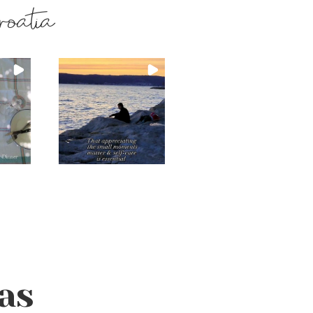
roatia
as