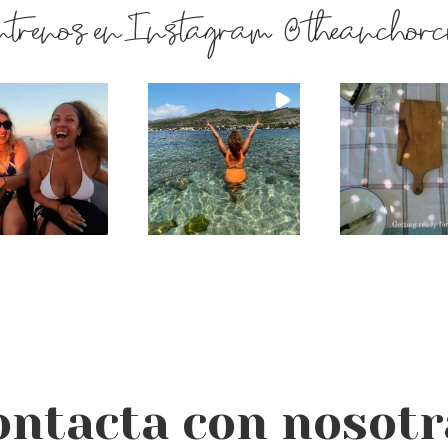
ntrenos en Instagram @theanchorc
ontacta con nosotr