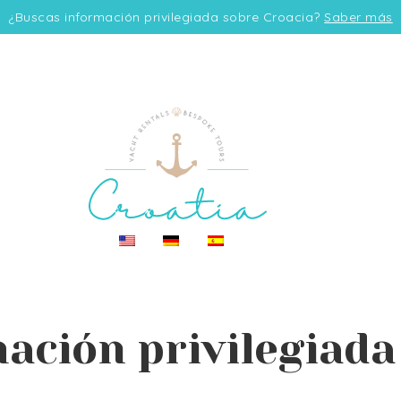
¿Buscas información privilegiada sobre Croacia?
Saber más
EN
DE
ES
ación privilegiada