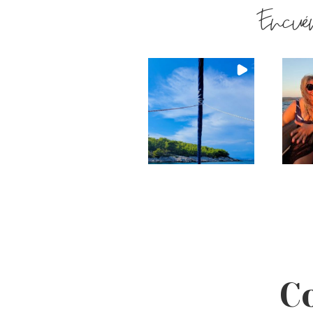
Encué
C