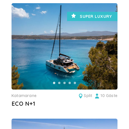
SUPER LUXURY
Katamarane
Split
10 Gäste
ECO N+1