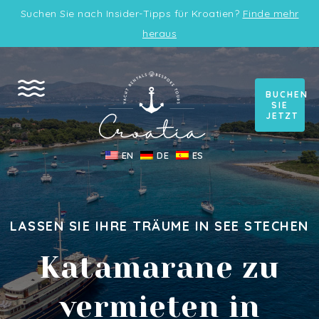
Suchen Sie nach Insider-Tipps für Kroatien?
Finde mehr
heraus
BUCHEN
SIE
JETZT
EN
DE
ES
LASSEN SIE IHRE TRÄUME IN SEE STECHEN
Katamarane zu
vermieten in