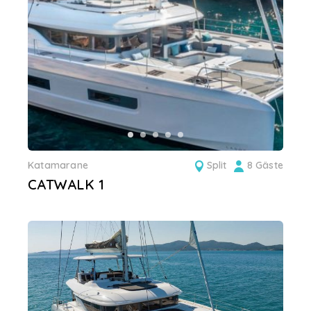
Katamarane
Split
8 Gäste
CATWALK 1