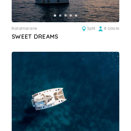
Katamarane
Split
8 Gäste
SWEET DREAMS