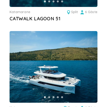
Katamarane
Split
6 Gäste
CATWALK LAGOON 51