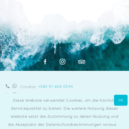
+385 91 608 0534
Croatia:
+1 661 670-9999
USA:
Diese Website verwendet Cookies, um die höchste
OK
sail@anchorcroatia.com
Servicequalität zu bieten. Die weitere Nutzung dieser
DATENSCHUTZRICHTLINIE
NUTZUNGSBEDINGUNGEN
Website setzt die Zustimmung zu deren Nutzung und
Chat with Us
UNSERE PARTNER
die Akzeptanz der Datenschutzbestimmungen voraus.